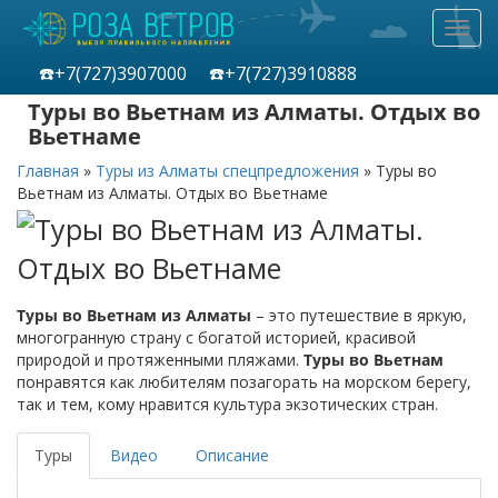
Toggl
navig
☎️+7(727)
3907000
☎️+7(727)
3910888
Туры во Вьетнам из Алматы. Отдых во
Вьетнаме
Главная
»
Туры из Алматы спецпредложения
»
Туры во
Вьетнам из Алматы. Отдых во Вьетнаме
Туры во Вьетнам из Алматы
– это путешествие в яркую,
многогранную страну с богатой историей, красивой
природой и протяженными пляжами.
Туры во Вьетнам
понравятся как любителям позагорать на морском берегу,
так и тем, кому нравится культура экзотических стран.
Туры
Видео
Описание