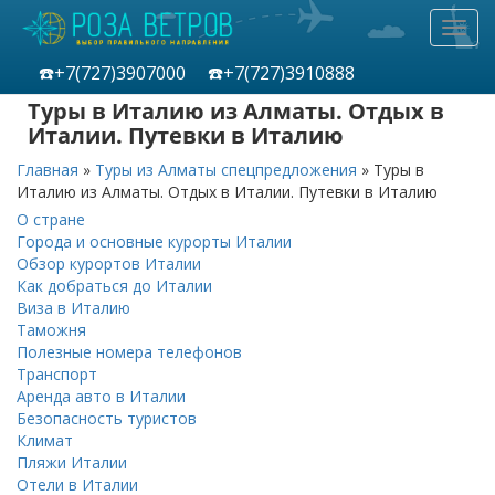
Toggl
navig
☎️+7(727)
3907000
☎️+7(727)
3910888
Туры в Италию из Алматы. Отдых в
Италии. Путевки в Италию
Главная
»
Туры из Алматы спецпредложения
»
Туры в
Италию из Алматы. Отдых в Италии. Путевки в Италию
О стране
Города и основные курорты Италии
Обзор курортов Италии
Как добраться до Италии
Виза в Италию
Таможня
Полезные номера телефонов
Транспорт
Аренда авто в Италии
Безопасность туристов
Климат
Пляжи Италии
Отели в Италии