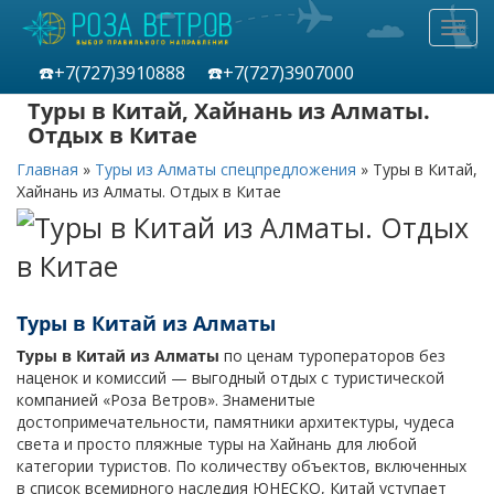
Toggl
navig
☎️+7(727)
3910888
☎️+7(727)
3907000
Туры в Китай, Хайнань из Алматы.
Отдых в Китае
Главная
»
Туры из Алматы спецпредложения
»
Туры в Китай,
Хайнань из Алматы. Отдых в Китае
Туры в Китай из Алматы
Туры в Китай из Алматы
по ценам туроператоров без
наценок и комиссий — выгодный отдых с туристической
компанией «Роза Ветров». Знаменитые
достопримечательности, памятники архитектуры, чудеса
света и просто пляжные туры на Хайнань для любой
категории туристов. По количеству объектов, включенных
в список всемирного наследия ЮНЕСКО, Китай уступает