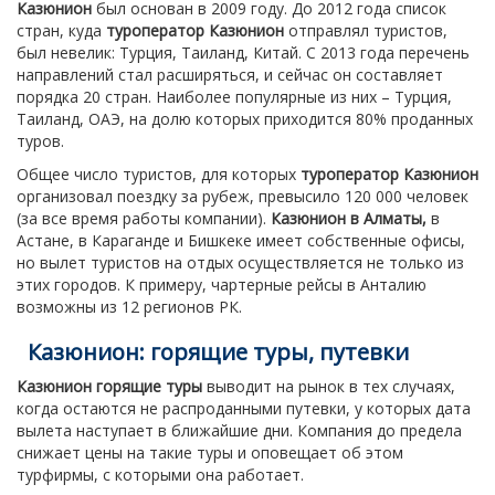
Казюнион
был основан в 2009 году. До 2012 года список
стран, куда
туроператор Казюнион
отправлял туристов,
был невелик: Турция, Таиланд, Китай. С 2013 года перечень
направлений стал расширяться, и сейчас он составляет
порядка 20 стран. Наиболее популярные из них – Турция,
Таиланд, ОАЭ, на долю которых приходится 80% проданных
туров.
Общее число туристов, для которых
туроператор Казюнион
организовал поездку за рубеж, превысило 120 000 человек
(за все время работы компании).
Казюнион в Алматы,
в
Астане, в Караганде и Бишкеке имеет собственные офисы,
но вылет туристов на отдых осуществляется не только из
этих городов. К примеру, чартерные рейсы в Анталию
возможны из 12 регионов РК.
Казюнион: горящие туры, путевки
Казюнион горящие туры
выводит на рынок в тех случаях,
когда остаются не распроданными путевки, у которых дата
вылета наступает в ближайшие дни. Компания до предела
снижает цены на такие туры и оповещает об этом
турфирмы, с которыми она работает.