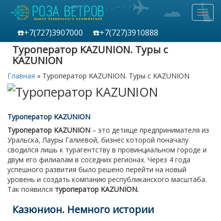
Toggl
navig
☎️+7(727)
3907000
☎️+7(727)
3910888
Туроператор KAZUNION. Туры с
KAZUNION
Главная
»
Туроператор KAZUNION. Туры с KAZUNION
Туроператор KAZUNION
Туроператор KAZUNION
– это детище предпринимателя из
Уральска, Лауры Галиевой, бизнес которой поначалу
сводился лишь к турагентству в провинциальном городе и
двум его филиалам в соседних регионах. Через 4 года
успешного развития было решено перейти на новый
уровень и создать компанию республиканского масштаба.
Так появился
туроператор KAZUNION.
Казюнион. Немного истории