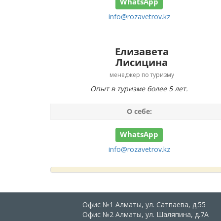
WhatsApp
info@rozavetrov.kz
Елизавета
Лисицина
менеджер по туризму
Опыт в туризме более 5 лет.
О себе:
WhatsApp
info@rozavetrov.kz
Офис №1 Алматы, ул. Сатпаева, д.55
Офис №2 Алматы, ул. Шаляпина, д.7А