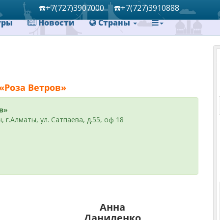
☎️+7(727)
3907000
☎️+7(727)
3910888
уры
Новости
Страны
«Роза Ветров»
в»
 г.Алматы, ул. Сатпаева, д.55, оф 18
Анна
Даниленко