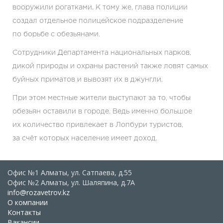
вооружили рогатками. К тому же, глава полиции
создал отдельное полицейское подразделение
по борьбе с обезьянами.
Сотрудники Департамента национальных парков,
дикой природы и охраны растений также ловят самых
буйных приматов и вывозят их в джунгли.
При этом местные жители выступают за то, чтобы
обезьян оставили в городе. Ведь именно большое
их количество привлекает в Лопбури туристов,
за счёт которых население имеет доход.
Офис №1 Алматы, ул. Сатпаева, д.55
Офис №2 Алматы, ул. Шаляпина, д.7А
info@rozavetrov.kz
О компании
Контакты
Вакансии